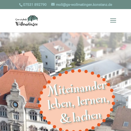
07531 892790
moll@gs-wollmatingen.konstanz.de