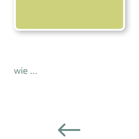
wie …
#