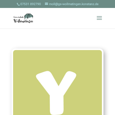
07531 892790
moll@gs-wollmatingen.konstanz.de