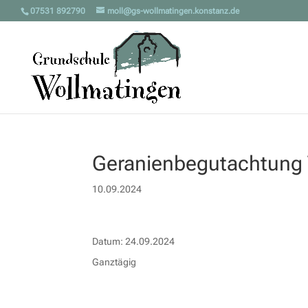
07531 892790
moll@gs-wollmatingen.konstanz.de
Geranienbegutachtung V
10.09.2024
Datum:
24.09.2024
Ganztägig