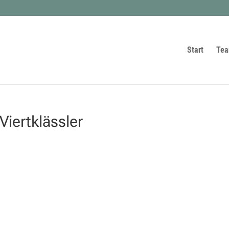
Start
Te
iertklässler